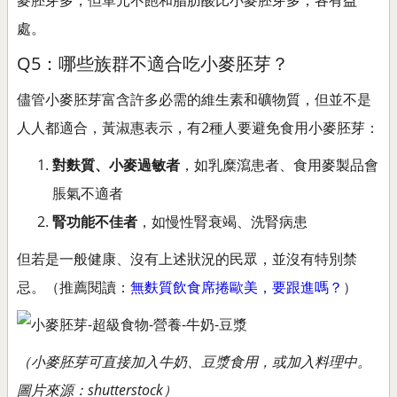
麥胚芽多，但單元不飽和脂肪酸比小麥胚芽多，各有益
處。
Q5：哪些族群不適合吃小麥胚芽？
儘管小麥胚芽富含許多必需的維生素和礦物質，但並不是
人人都適合，黃淑惠表示，有2種人要避免食用小麥胚芽：
對麩質、小麥過敏者
，如乳糜瀉患者、食用麥製品會
脹氣不適者
腎功能不佳者
，如慢性腎衰竭、洗腎病患
但若是一般健康、沒有上述狀況的民眾，並沒有特別禁
忌。（推薦閱讀：
無麩質飲食席捲歐美，要跟進嗎？
）
（小麥胚芽可直接加入牛奶、豆漿食用，或加入料理中。
圖片來源：shutterstock）