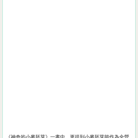
《神奇的小麥胚芽》一書中，更提到小麥胚芽能作為全營