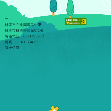
:::
桃園市立桃園國民中學
桃園市桃園區莒光街2號
聯絡電話
03-3358282
|
傳真
03-3341005
電子信箱