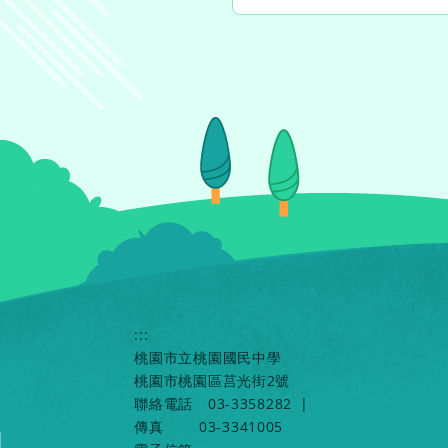
:::
桃園市立桃園國民中學
桃園市桃園區莒光街2號
聯絡電話
03-3358282
|
傳真
03-3341005