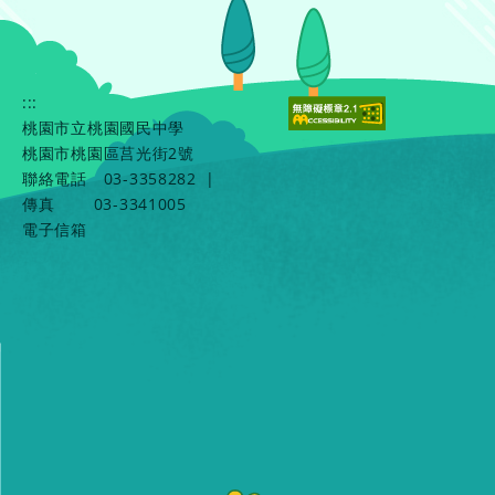
:::
桃園市立桃園國民中學
桃園市桃園區莒光街2號
聯絡電話
03-3358282
|
傳真
03-3341005
電子信箱