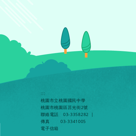
:::
桃園市立桃園國民中學
桃園市桃園區莒光街2號
聯絡電話
03-3358282
|
傳真
03-3341005
電子信箱