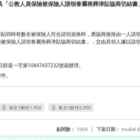
具「公教人員保險被保險人請領眷屬喪葬津貼協商切結書
津貼同時有數名被保險人符合請領資格時，應協商後推由一人請
險被保險人請領眷屬喪葬津貼協商切結書」，交由具領人據以請
部退一字第10847437232號函辦
理。
附件。
來文1附件1.PDF
來文1附件2.PDF
另開新視窗
另開新視窗
點閱數：
1064
|
下架日期：
Invalid d