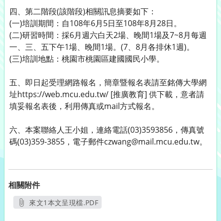
四、第二階段(該階段)相關訊息摘要如下：
(一)培訓期間：自108年6月5日至108年8月28日。
(二)研習時間：採6月週六白天2場、晚間1場及7~8月每週
一、三、五下午1場、晚間1場。(7、8月各排休1週)。
(三)培訓地點：桃園市桃園區建國國民小學。
五、即日起受理網路報名，簡章暨報名表請至銘傳大學網
址https://web.mcu.edu.tw/ [推廣教育] 供下載，意者請
填妥報名表後，利用傳真或mail方式報名。
六、本案聯絡人王小姐，連絡電話(03)3593856，傳真號
碼(03)359-3855，電子郵件czwang@mail.mcu.edu.tw。
相關附件
來文1本文呈現檔.PDF
另開新視窗