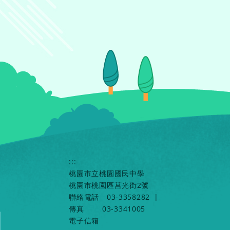
:::
桃園市立桃園國民中學
桃園市桃園區莒光街2號
聯絡電話
03-3358282
|
傳真
03-3341005
電子信箱