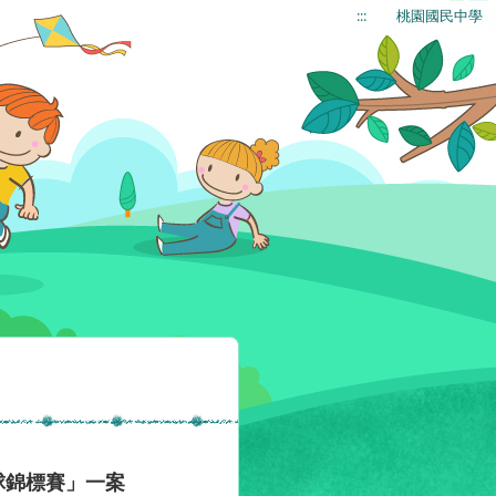
:::
桃園國民中學
球錦標賽」一案