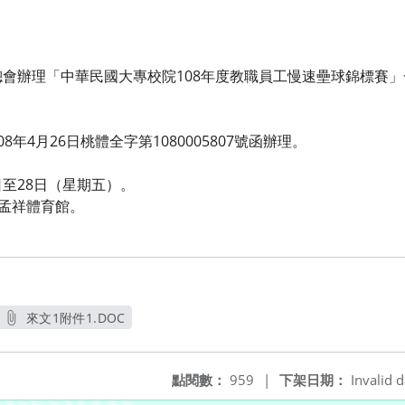
會辦理「中華民國大專校院108年度教職員工慢速壘球錦標賽」
年4月26日桃體全字第1080005807號函辦理。
5日至28日（星期五）。
學孟祥體育館。
來文1附件1.DOC
另開新視窗
點閱數：
959
|
下架日期：
Invalid d