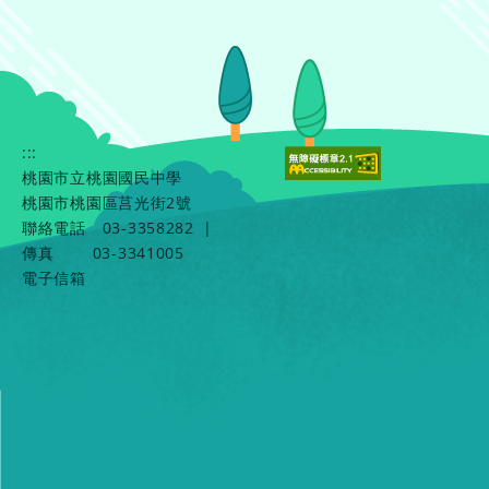
:::
桃園市立桃園國民中學
桃園市桃園區莒光街2號
聯絡電話
03-3358282
|
傳真
03-3341005
電子信箱