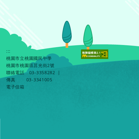
:::
桃園市立桃園國民中學
桃園市桃園區莒光街2號
聯絡電話
03-3358282
|
傳真
03-3341005
電子信箱