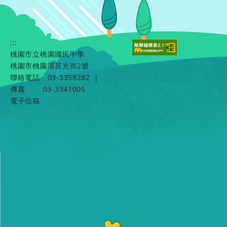
:::
桃園市立桃園國民中學
桃園市桃園區莒光街2號
聯絡電話
03-3358282
|
傳真
03-3341005
電子信箱