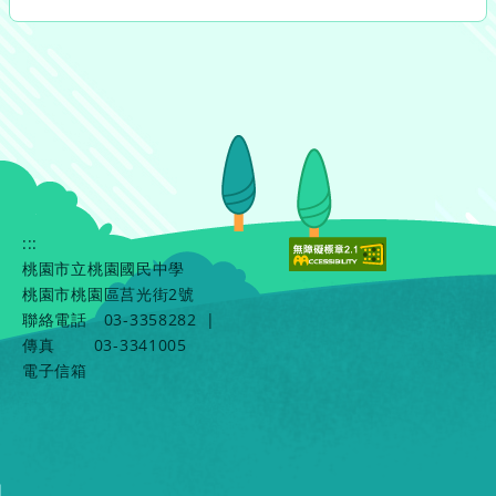
:::
桃園市立桃園國民中學
桃園市桃園區莒光街2號
聯絡電話
03-3358282
|
傳真
03-3341005
電子信箱