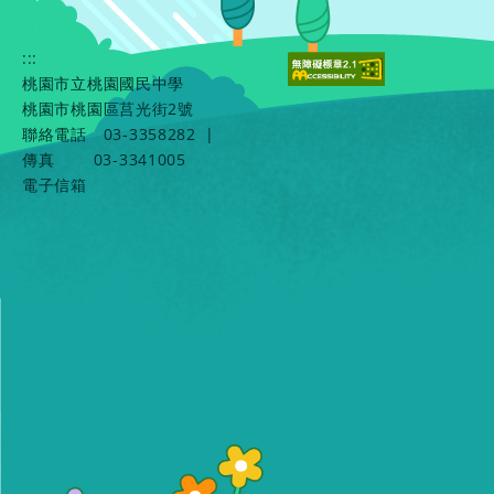
:::
桃園市立桃園國民中學
桃園市桃園區莒光街2號
聯絡電話
03-3358282
|
傳真
03-3341005
電子信箱