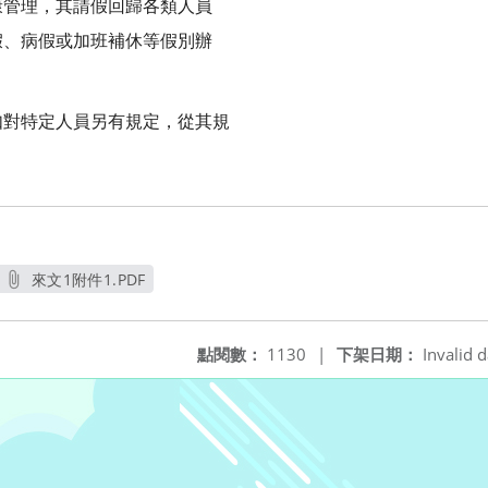
康管理，其請假回歸各類人員
假、病假或加班補休等假別辦
如對特定人員另有規定，從其規
來文1附件1.PDF
另開新視窗
點閱數：
1130
|
下架日期：
Invalid d