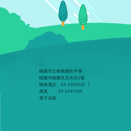
:::
桃園市立桃園國民中學
桃園市桃園區莒光街2號
聯絡電話
03-3358282
|
傳真
03-3341005
電子信箱