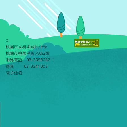
:::
桃園市立桃園國民中學
桃園市桃園區莒光街2號
聯絡電話
03-3358282
|
傳真
03-3341005
電子信箱