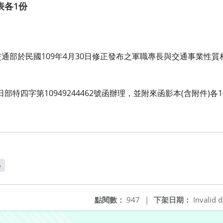
表各1份
通部於民國109年4月30日修正發布之軍職專長與交通事業性
日部特四字第10949244462號函辦理，並附來函影本(含附件)各
p
新視窗
點閱數：
947
|
下架日期：
Invalid d