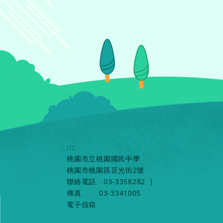
:::
桃園市立桃園國民中學
桃園市桃園區莒光街2號
聯絡電話
03-3358282
|
傳真
03-3341005
電子信箱