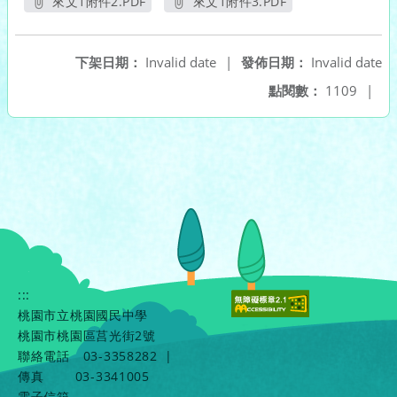
來文1附件2.PDF
來文1附件3.PDF
另開新視窗
另開新視窗
下架日期：
Invalid date
|
發佈日期：
Invalid date
點閱數：
1109
|
:::
桃園市立桃園國民中學
桃園市桃園區莒光街2號
聯絡電話
03-3358282
|
傳真
03-3341005
電子信箱