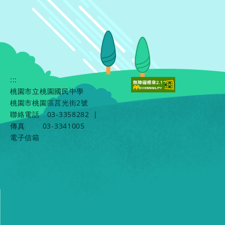
:::
桃園市立桃園國民中學
桃園市桃園區莒光街2號
聯絡電話
03-3358282
|
傳真
03-3341005
電子信箱