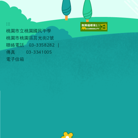
:::
桃園市立桃園國民中學
桃園市桃園區莒光街2號
聯絡電話
03-3358282
|
傳真
03-3341005
電子信箱