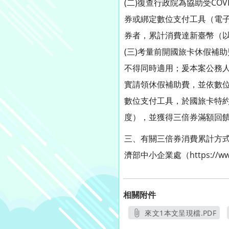
(二)復查行政院為協助受CO
券或綁定數位支付工具（電子
券者，累計消費達新臺幣（以下
(三)考量前開國旅卡休假補
不得同時適用；爰本案公務
實請領休假補助費，並依數
數位支付工具，於國旅卡特約商
度），並獲得三倍券滿額回饋2
三、有關三倍券消費累計方式及滿
濟部中小企業處（https://w
相關附件
來文1本文呈現檔.PDF
另開新視窗