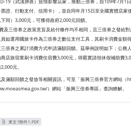
VID-19（武漢肺炎）疫情影響店家，推動三倍券，自109年7月
票證、行動支付、信用卡），並自同年月15日至全國實體店家
同）3,000元，可獲得政府2,000元回饋。
助費及三倍券之政策意旨及給付條件均不相同，且三倍券之發給對
人員如選用國旅卡作為三倍券之數位支付工具，其刷卡消費金額
位三倍券之累計消費方式申請滿額回饋。茲舉例說明如下：公務
店旅宿業刷卡消費住宿費3,000元，得覈實請領休假補助費3,
,000元。
額回饋之發放等相關資訊，可至「振興三倍券官方網站（https://
ww.moeasmea.gov.tw/）網站「振興三倍劵專區」查詢瞭解。
來文1附件1.PDF
另開新視窗