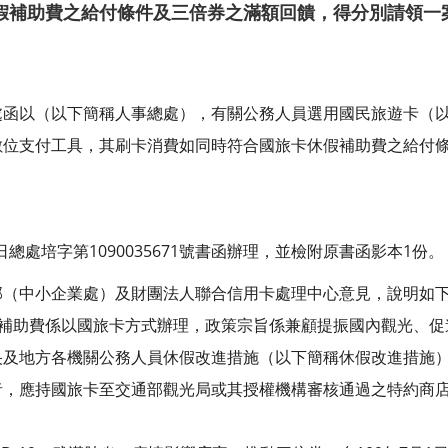
假補助費之給付條件及三倍券之滿額回饋，得分別請領一
處函以（以下簡稱人事總處），有關公務人員選用國民旅遊卡（
數位支付工具，其刷卡消費如同時符合國旅卡休假補助費之給付
日總處培字第1090035671號書函辦理，並檢附原書函影本1份。
部（中小企業處）及財團法人聯合信用卡處理中心意見，說明如
假補助費係以國旅卡方式辦理，政策宗旨係兼顧提振國內觀光、
央及地方各機關公務人員休假改進措施（以下簡稱休假改進措施）
者，應持國旅卡至交通部觀光局或其授權機構審核通過之特約商