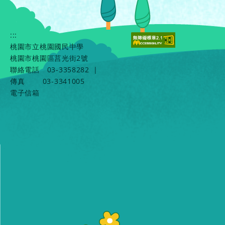
:::
桃園市立桃園國民中學
桃園市桃園區莒光街2號
聯絡電話
03-3358282
|
傳真
03-3341005
電子信箱