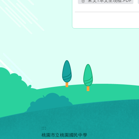
來文1本文呈現檔.PDF
另開新視窗
:::
桃園市立桃園國民中學