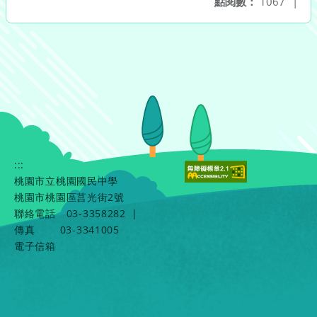
點閱數：
1067
|
:::
桃園市立桃園國民中學
桃園市桃園區莒光街2號
聯絡電話
03-3358282
|
傳真
03-3341005
電子信箱