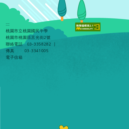
:::
桃園市立桃園國民中學
桃園市桃園區莒光街2號
聯絡電話
03-3358282
|
傳真
03-3341005
電子信箱