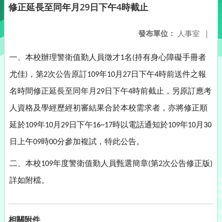
修正延長至同年月29日下午4時截止
發布單位：
人事室
|
一、本校辦理警衛值勤人員徵才
名
持有身心障礙手冊者
1
(
尤佳
，第
次公告原訂
年
月
日下午
時前送件之報
)
2
109
10
27
4
名時間修正延長至同年月
日下午
時前截止，另原訂應考
29
4
人資格及學經歷經初審結果合於本校需求者，亦將修正順
延於
年
月
日下午
時以電話通知於
年
月
109
10
29
16~17
109
10
30
日上午
時
分參加複試，特此公告。
09
00
二、本校
年度警衛值勤人員甄選簡章
第
次公告修正版
109
(
2
)
詳如附檔。
相關附件