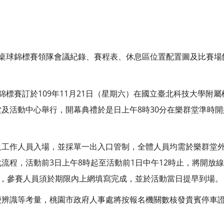
桌球錦標賽領隊會議紀錄、賽程表、休息區位置配置圖及比賽場
錦標賽訂於109年11月21日（星期六）在國立臺北科技大學附屬
群堂及活動中心舉行，開幕典禮於是日上午8時30分在樂群堂準時
及工作人員入場，並採單一出入口管制，全體人員均需於樂群堂
流程，活動前3日上午8時起至活動前1日中午12時止，將開放線
c/KjDLlg)，參賽人員須於期限內上網填寫完成，並於活動當日提早到場。
辨識等考量，桃園市政府人事處將按報名機關數核發貴賓停車證
。