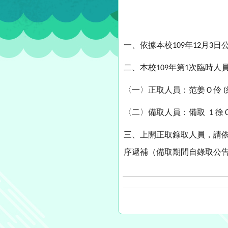
一、依據本校
年
月
日
109
12
3
二、本校
年第
次臨時人
109
1
〈一〉正取人員：范姜Ｏ伶
(
〈二〉備取人員：備取
徐
1
三、上開正取錄取人員，請
序遞補（備取期間自錄取公