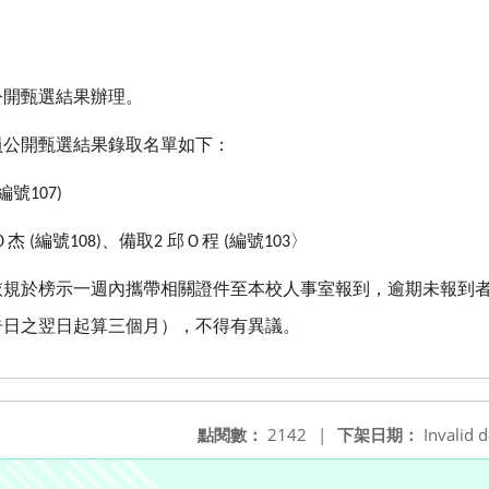
公開甄選結果辦理。
員公開甄選結果錄取名單如下：
編號
107)
Ｏ杰
編號
、備取
邱Ｏ程
編號
〉
(
108)
2
(
103
依規於榜示一週內攜帶相關證件至本校人事室報到，逾期未報到
告日之翌日起算三個月），不得有異議。
點閱數：
2142
|
下架日期：
Invalid d