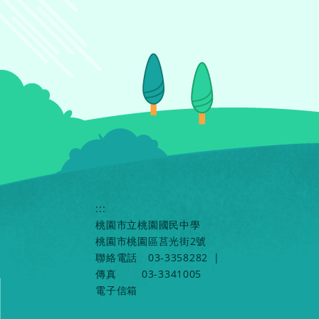
:::
桃園市立桃園國民中學
桃園市桃園區莒光街2號
聯絡電話
03-3358282
|
傳真
03-3341005
電子信箱