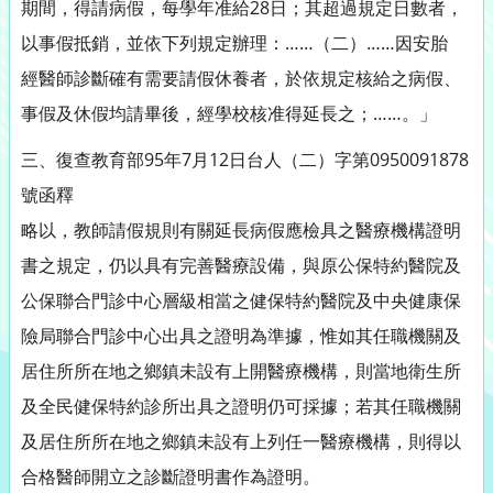
期間，得請病假，每學年准給28日；其超過規定日數者，
以事假抵銷，並依下列規定辦理：……（二）……因安胎
經醫師診斷確有需要請假休養者，於依規定核給之病假、
事假及休假均請畢後，經學校核准得延長之；……。」
三、復查教育部95年7月12日台人（二）字第0950091878
號函釋
略以，教師請假規則有關延長病假應檢具之醫療機構證明
書之規定，仍以具有完善醫療設備，與原公保特約醫院及
公保聯合門診中心層級相當之健保特約醫院及中央健康保
險局聯合門診中心出具之證明為準據，惟如其任職機關及
居住所所在地之鄉鎮未設有上開醫療機構，則當地衛生所
及全民健保特約診所出具之證明仍可採據；若其任職機關
及居住所所在地之鄉鎮未設有上列任一醫療機構，則得以
合格醫師開立之診斷證明書作為證明。