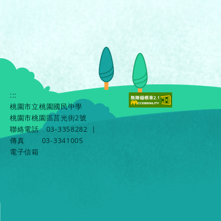
:::
桃園市立桃園國民中學
桃園市桃園區莒光街2號
聯絡電話
03-3358282
|
傳真
03-3341005
電子信箱