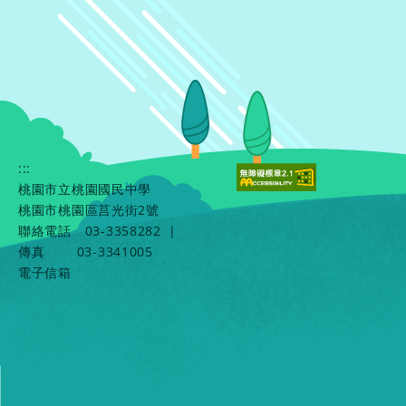
:::
桃園市立桃園國民中學
桃園市桃園區莒光街2號
聯絡電話
03-3358282
|
傳真
03-3341005
電子信箱