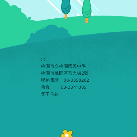
:::
桃園市立桃園國民中學
桃園市桃園區莒光街2號
聯絡電話
03-3358282
|
傳真
03-3341005
電子信箱