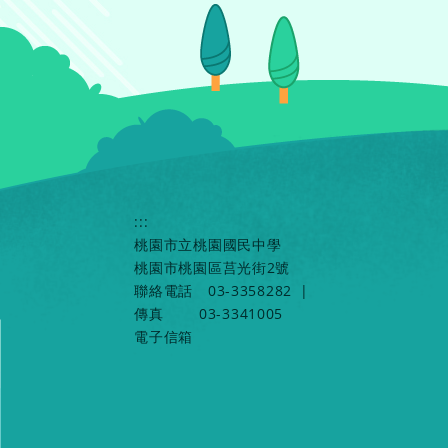
:::
桃園市立桃園國民中學
桃園市桃園區莒光街2號
聯絡電話
03-3358282
|
傳真
03-3341005
電子信箱