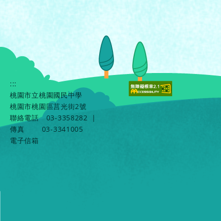
:::
桃園市立桃園國民中學
桃園市桃園區莒光街2號
聯絡電話
03-3358282
|
傳真
03-3341005
電子信箱