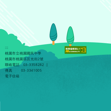
:::
桃園市立桃園國民中學
桃園市桃園區莒光街2號
聯絡電話
03-3358282
|
傳真
03-3341005
電子信箱