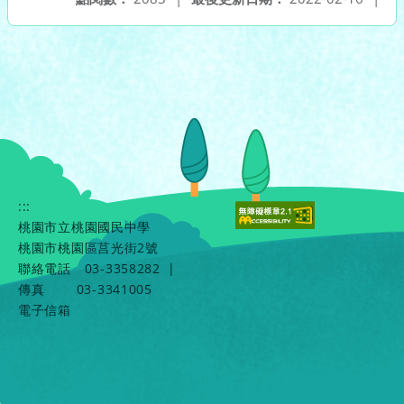
:::
桃園市立桃園國民中學
桃園市桃園區莒光街2號
聯絡電話
03-3358282
|
傳真
03-3341005
電子信箱