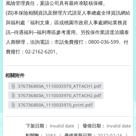
風險管理責任，爰該公司具有最終准駁核保權。
(四)本保險相關資訊及辦理方式請至人事總處全球資訊網給
與福利處「福利文康」區或桃園市政府人事處網站業務資
訊─待遇福利─福利專區參考運用。另投保作業請逕洽國泰
人壽辦理，洽詢電話：市話免費撥打：0800-036-599、付
費撥打：02-2162-6201。
相關附件
376736800A_1110033970_ATTACH1.pdf
另開新視窗
376736800A_1110033970_ATTACH2.pdf
另開新視窗
376736800A_1110033970_print.pdf
另開新視窗
下架日期：
Invalid date
|
發佈日期：
Invalid date
點閱數：
2083
|
最後更新日期：
2022-02-16
|