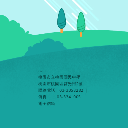
:::
桃園市立桃園國民中學
桃園市桃園區莒光街2號
聯絡電話
03-3358282
|
傳真
03-3341005
電子信箱