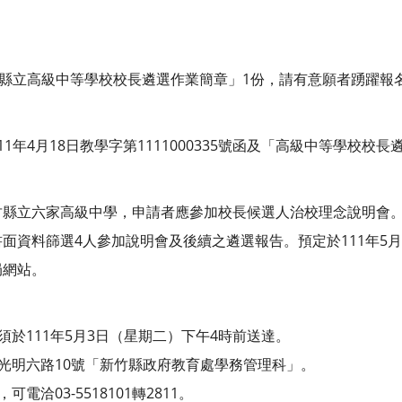
度縣立高級中等學校校長遴選作業簡章」1份，請有意願者踴躍報
1年4月18日教學字第1111000335號函及「高級中等學校校
竹縣立六家高級中學，申請者應參加校長候選人治校理念說明會。
面資料篩選4人參加說明會及後續之遴選報告。預定於111年5
局網站。
須於111年5月3日（星期二）下午4時前送達。
市光明六路10號「新竹縣政府教育處學務管理科」。
電洽03-5518101轉2811。