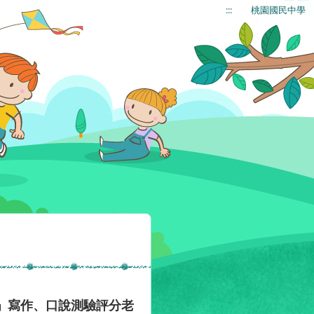
:::
桃園國民中學
」寫作、口說測驗評分老