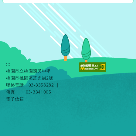
:::
桃園市立桃園國民中學
桃園市桃園區莒光街2號
聯絡電話
03-3358282
|
傳真
03-3341005
電子信箱