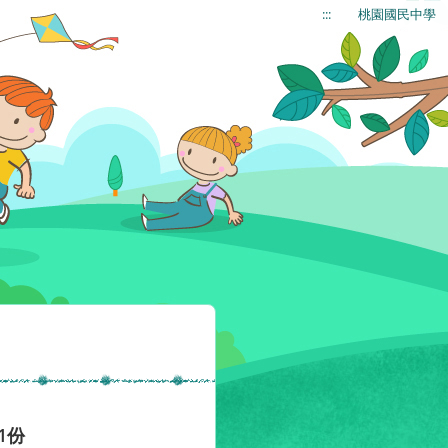
:::
桃園國民中學
1份