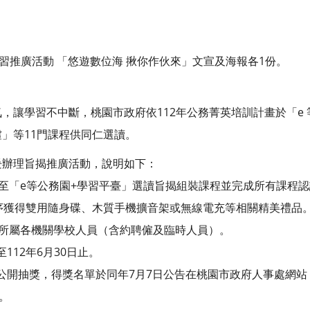
學習推廣活動 「悠遊數位海 揪你作伙來」文宣及海報各1份。
，讓學習不中斷，桃園市政府依112年公務菁英培訓計畫於「e 
」等11門課程供同仁選讀。
爰辦理旨揭推廣活動，說明如下：
內至「e等公務園+學習平臺」選讀旨揭組裝課程並完成所有課程
序獲得雙用隨身碟、木質手機擴音架或無線電充等相關精美禮品
及所屬各機關學校人員（含約聘僱及臨時人員）。
至112年6月30日止。
5日公開抽獎，得獎名單於同年7月7日公告在桃園市政府人事處網站，
。