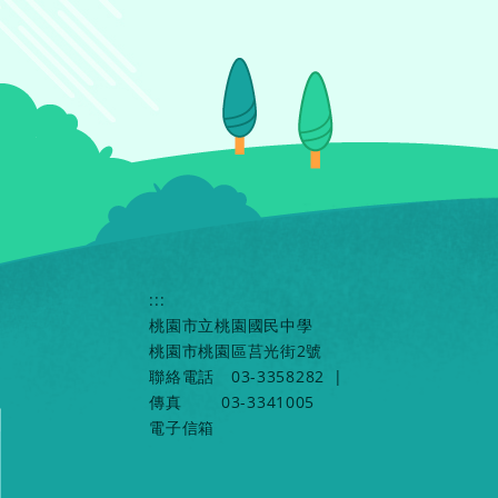
:::
桃園市立桃園國民中學
桃園市桃園區莒光街2號
聯絡電話
03-3358282
|
傳真
03-3341005
電子信箱