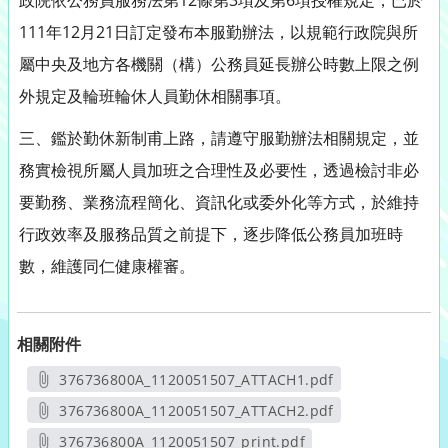
政院依公務員服務法第12條第3項及第6項授權規定，已於
111年12月21日訂定發布本服勤辦法，以規範行政院與所
屬中央及地方各機關（構）公務員延長辦公時數上限之例
外規定及輪班輪休人員勤休相關事項。
三、鑑於勤休新制甫上路，請遵守服勤辦法相關規定，並
務實檢視所屬人員加班之合理性及必要性，透過檢討非必
要勤務、業務流程簡化、資訊化或委外化等方式，於維持
行政效率及服務品質之前提下，逐步降低公務員加班時
數，維護同仁健康權審。
相關附件
376736800A_1120051507_ATTACH1.pdf
另開新視窗
376736800A_1120051507_ATTACH2.pdf
另開新視窗
376736800A_1120051507_print.pdf