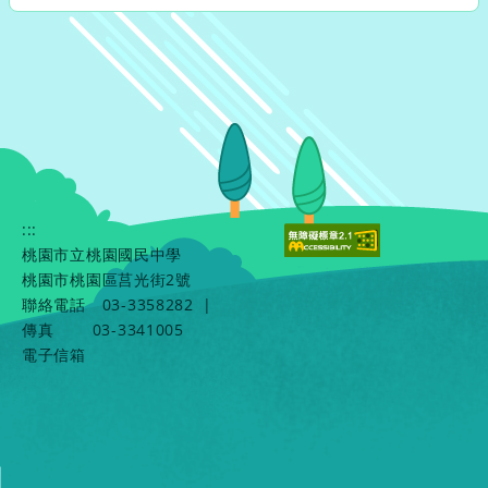
:::
桃園市立桃園國民中學
桃園市桃園區莒光街2號
聯絡電話
03-3358282
|
傳真
03-3341005
電子信箱