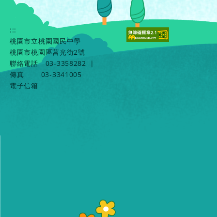
:::
桃園市立桃園國民中學
桃園市桃園區莒光街2號
聯絡電話
03-3358282
|
傳真
03-3341005
電子信箱