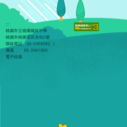
:::
桃園市立桃園國民中學
桃園市桃園區莒光街2號
聯絡電話
03-3358282
|
傳真
03-3341005
電子信箱