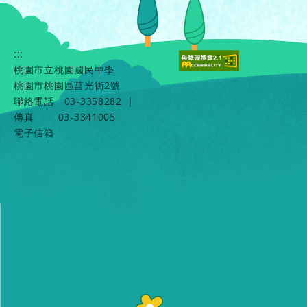
:::
桃園市立桃園國民中學
桃園市桃園區莒光街2號
聯絡電話
03-3358282
|
傳真
03-3341005
電子信箱