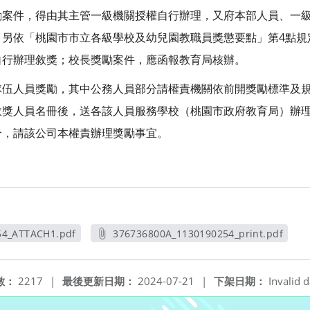
勵案件，得由其主管一級機關授權自行辦理，又府本部人員、一
；另依「桃園市市立各級學校及幼兒園教職員獎懲要點」第4點規
自行辦理敘獎；校長獎勵案件，應函報教育局核辦。
隊伍人員獎勵，其中公務人員部分請權責機關依前開獎勵標準及
敘獎人員名冊後，送各該人員服務學校（桃園市政府教育局）辦
分，請該公司本權責辦理獎勵事宜。
54_ATTACH1.pdf
376736800A_1130190254_print.pdf
新視窗
另開新視窗
數：
2217
|
最後更新日期：
2024-07-21
|
下架日期：
Invalid d