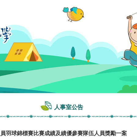
人事室公告
人員羽球錦標賽比賽成績及績優參賽隊伍人員獎勵一案