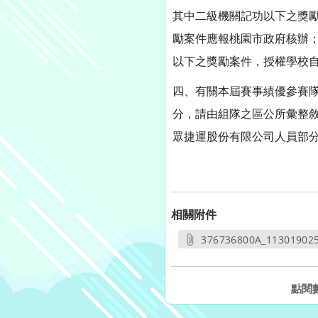
其中二級機關記功以下之獎
勵案件應報桃園市政府核辦
以下之獎勵案件，授權學校
四、有關本屆賽事績優參賽
分，請由組隊之區公所彙整
眾捷運股份有限公司人員部
相關附件
376736800A_11301902
另開
點閱