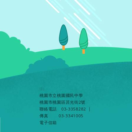
:::
桃園市立桃園國民中學
桃園市桃園區莒光街2號
聯絡電話
03-3358282
|
傳真
03-3341005
電子信箱