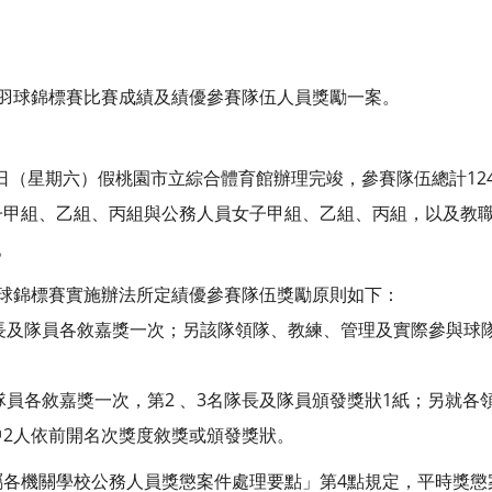
員羽球錦標賽比賽成績及績優參賽隊伍人員獎勵一案。
9日（星期六）假桃園市立綜合體育館辦理完竣，參賽隊伍總計124
子甲組、乙組、丙組與公務人員女子甲組、乙組、丙組，以及教職
。
羽球錦標賽實施辦法所定績優參賽隊伍獎勵原則如下：
隊長及隊員各敘嘉獎一次；另該隊領隊、教練、管理及實際參與球
及隊員各敘嘉獎一次，第2 、3名隊長及隊員頒發獎狀1紙；另就
2人依前開名次獎度敘獎或頒發獎狀。
屬各機關學校公務人員獎懲案件處理要點」第4點規定，平時獎懲