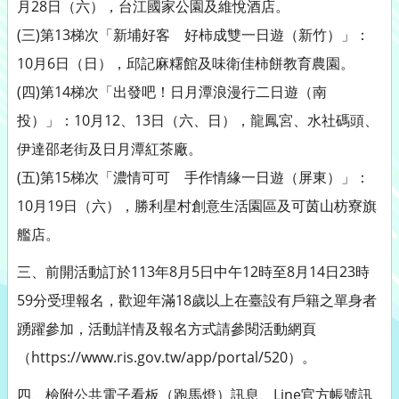
月28日（六），台江國家公園及維悅酒店。
(三)第13梯次「新埔好客 好柿成雙一日遊（新竹）」：
10月6日（日），邱記麻糬館及味衛佳柿餅教育農園。
(四)第14梯次「出發吧！日月潭浪漫行二日遊（南
投）」：10月12、13日（六、日），龍鳳宮、水社碼頭、
伊達邵老街及日月潭紅茶廠。
(五)第15梯次「濃情可可 手作情緣一日遊（屏東）」：
10月19日（六），勝利星村創意生活園區及可茵山枋寮旗
艦店。
三、前開活動訂於113年8月5日中午12時至8月14日23時
59分受理報名，歡迎年滿18歲以上在臺設有戶籍之單身者
踴躍參加，活動詳情及報名方式請參閱活動網頁
（https://www.ris.gov.tw/app/portal/520）。
四、檢附公共電子看板（跑馬燈）訊息、Line官方帳號訊