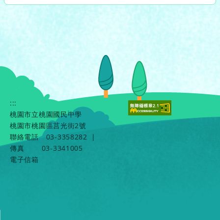
:::
桃園市立桃園國民中學
桃園市桃園區莒光街2號
聯絡電話
03-3358282
|
傳真
03-3341005
電子信箱