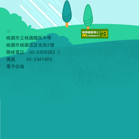
:::
桃園市立桃園國民中學
桃園市桃園區莒光街2號
聯絡電話
03-3358282
|
傳真
03-3341005
電子信箱