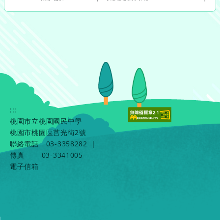
:::
桃園市立桃園國民中學
桃園市桃園區莒光街2號
聯絡電話
03-3358282
|
傳真
03-3341005
電子信箱