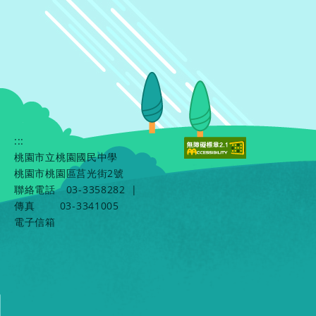
:::
桃園市立桃園國民中學
桃園市桃園區莒光街2號
聯絡電話
03-3358282
|
傳真
03-3341005
電子信箱