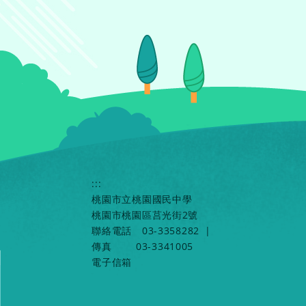
:::
桃園市立桃園國民中學
桃園市桃園區莒光街2號
聯絡電話
03-3358282
|
傳真
03-3341005
電子信箱